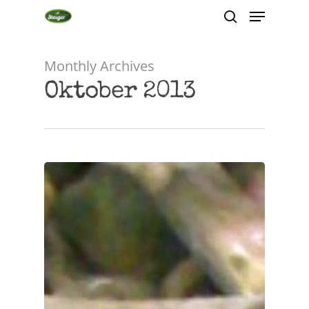
Monthly Archives
Hit enter to search or ESC to close
Oktober 2013