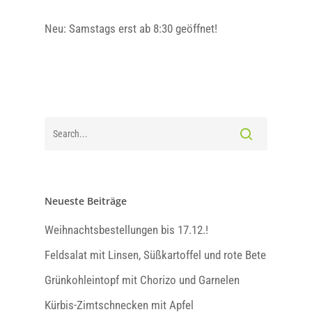
Aktuelles
Willkommen
Neu: Samstags erst ab 8:30 geöffnet!
Team
Gemüsehof
Neue Produkte
Rezepte
Nachhaltig
Kontrolliert Integriert
Anbau
Marktschwärmer
Über uns
Kontakt
Kleine Hofchronik
Öffnungszeiten
Tel. 02227 4343
Mobil & WhatsApp. 01
Di – Fr: 9.00 – 18.30 Uh
Neueste Beiträge
5257847
Sa: 9:00 – 14:00 Uhr
Weihnachtsbestellungen bis 17.12.!
Mail.
Montags geschlossen
info@gemuesehofstei
Feldsalat mit Linsen, Süßkartoffel und rote Bete
Grünkohleintopf mit Chorizo und Garnelen
Newsletter abonniere
Kürbis-Zimtschnecken mit Apfel