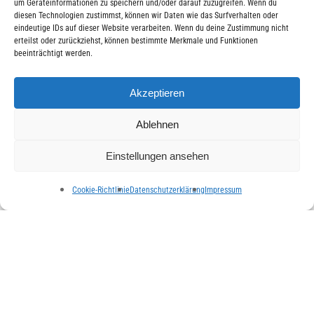
um Geräteinformationen zu speichern und/oder darauf zuzugreifen. Wenn du
diesen Technologien zustimmst, können wir Daten wie das Surfverhalten oder
März 2016
eindeutige IDs auf dieser Website verarbeiten. Wenn du deine Zustimmung nicht
erteilst oder zurückziehst, können bestimmte Merkmale und Funktionen
Februar 2016
beeinträchtigt werden.
Januar 2016
Akzeptieren
Dezember 2015
November 2015
Ablehnen
Oktober 2015
Einstellungen ansehen
September 2015
Cookie-Richtlinie
Datenschutzerklärung
Impressum
Juli 2015
Juni 2015
Mai 2015
April 2015
März 2015