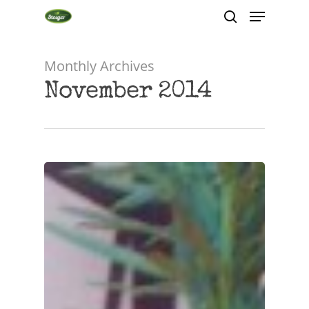
Monthly Archives
Hit enter to search or ESC to close
November 2014