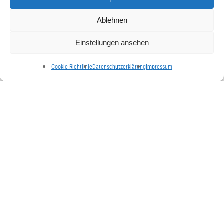
April 2023
Ablehnen
März 2023
Februar 2023
Einstellungen ansehen
Januar 2023
Cookie-Richtlinie
Datenschutzerklärung
Impressum
Dezember 2022
November 2022
Oktober 2022
September 2022
August 2022
Juli 2022
Juni 2022
Mai 2022
April 2022