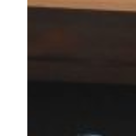
Hit enter to search or ESC to close