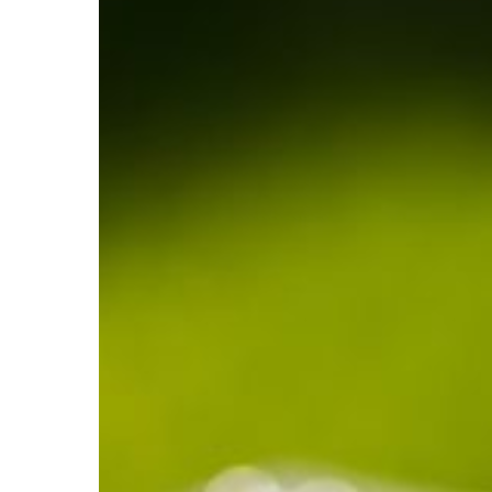
Hit enter to search or ESC to close