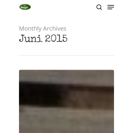
Monthly Archives
Hit enter to search or ESC to close
Juni 2015