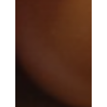
5257847
Sa: 9:00 – 14:00 Uhr
Mail.
Montags geschlossen
info@gemuesehofstei
Newsletter abonniere