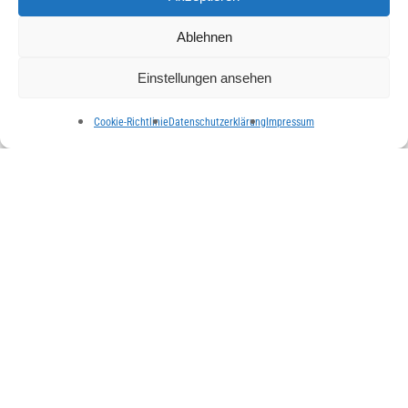
April 2023
Ablehnen
März 2023
Februar 2023
Einstellungen ansehen
Januar 2023
Cookie-Richtlinie
Datenschutzerklärung
Impressum
Dezember 2022
November 2022
Oktober 2022
September 2022
August 2022
Juli 2022
Juni 2022
Mai 2022
April 2022