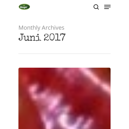
Monthly Archives
Hit enter to search or ESC to close
Juni 2017