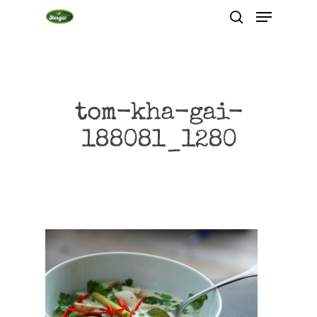
Hit enter to search or ESC to close
tom-kha-gai-
188081_1280